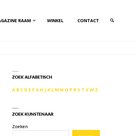
AGAZINE RAAM
WINKEL
CONTACT
ZOEKEN
ZOEK ALFABETISCH
A
B
C
D
E
F
G
H
J
K
L
M
N
O
P
R
S
T
V
W
Z
ZOEK KUNSTENAAR
Zoeken