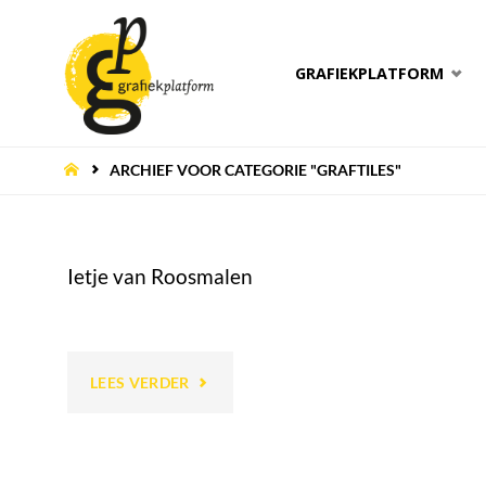
Ga
GRAFIEKPLATFORM
naar
de
HOME
ARCHIEF VOOR CATEGORIE "GRAFTILES"
inhoud
Ietje van Roosmalen
"IETJE
LEES VERDER
VAN
ROOSMALEN"