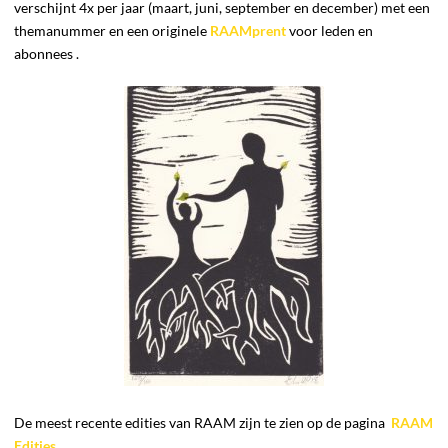
verschijnt 4x per jaar (maart, juni, september en december) met een
themanummer en een originele
RAAMprent
voor leden en
abonnees .
De meest recente edities van RAAM zijn te zien op de pagina
RAAM
Edities
.