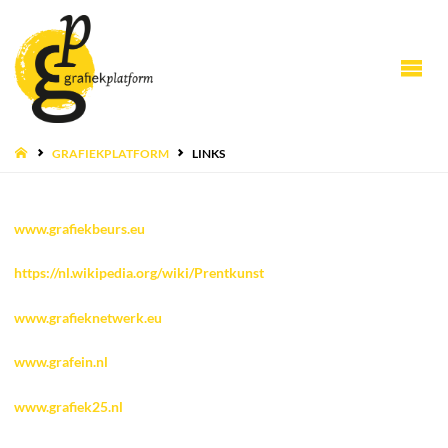
HOME
GRAFIEKPLATFORM
LINKS
www.grafiekbeurs.eu
https://nl.wikipedia.org/wiki/Prentkunst
www.grafieknetwerk.eu
www.grafein.nl
www.grafiek25.nl