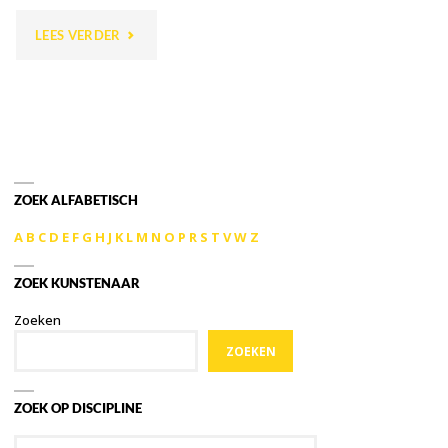
"ELSBETH
LEES VERDER
COCHIUS"
ZOEK ALFABETISCH
A
B
C
D
E
F
G
H
J
K
L
M
N
O
P
R
S
T
V
W
Z
ZOEK KUNSTENAAR
Zoeken
ZOEKEN
ZOEK OP DISCIPLINE
Zoek