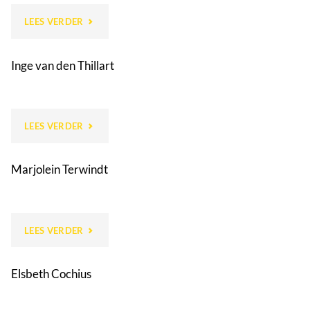
"SUSANNE
LEES VERDER
DE
Inge van den Thillart
KRAKER"
"INGE
LEES VERDER
VAN
Marjolein Terwindt
DEN
THILLART"
"MARJOLEIN
LEES VERDER
TERWINDT"
Elsbeth Cochius