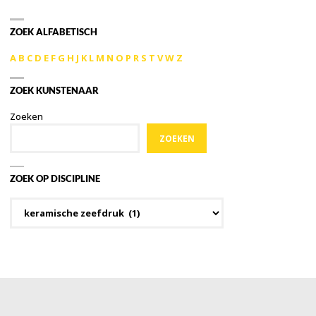
ZOEK ALFABETISCH
A
B
C
D
E
F
G
H
J
K
L
M
N
O
P
R
S
T
V
W
Z
ZOEK KUNSTENAAR
Zoeken
ZOEKEN
ZOEK OP DISCIPLINE
Zoek
op
discipline