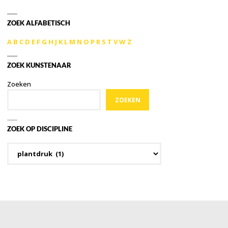
ZOEK ALFABETISCH
A
B
C
D
E
F
G
H
J
K
L
M
N
O
P
R
S
T
V
W
Z
ZOEK KUNSTENAAR
Zoeken
ZOEKEN
ZOEK OP DISCIPLINE
Zoek
op
discipline