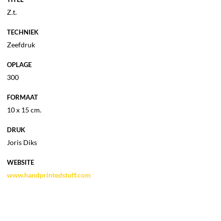
Z.t.
TECHNIEK
Zeefdruk
OPLAGE
300
FORMAAT
10 x 15 cm.
DRUK
Joris Diks
WEBSITE
www.handprintedstuff.com