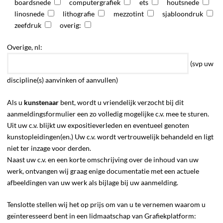
boardsnede
computergrafiek
ets
houtsnede
linosnede
lithografie
mezzotint
sjabloondruk
zeefdruk
overig:
Overige, nl:
(svp uw
discipline(s) aanvinken of aanvullen)
Als u
kunstenaar
bent, wordt u vriendelijk verzocht bij dit
aanmeldingsformulier een zo volledig mogelijke c.v. mee te sturen.
Uit uw c.v. blijkt uw expositieverleden en eventueel genoten
kunstopleidingen(en.) Uw c.v. wordt vertrouwelijk behandeld en ligt
niet ter inzage voor derden.
Naast uw c.v. en een korte omschrijving over de inhoud van uw
werk, ontvangen wij graag enige documentatie met een actuele
afbeeldingen van uw werk als bijlage bij uw aanmelding.
Tenslotte stellen wij het op prijs om van u te vernemen waarom u
geïnteresseerd bent in een lidmaatschap van Grafiekplatform: