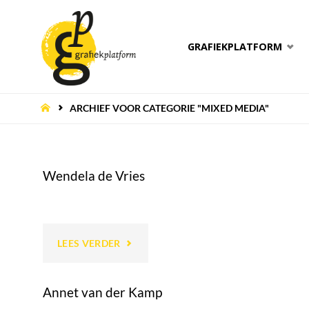
Ga
GRAFIEKPLATFORM
naar
de
HOME
ARCHIEF VOOR CATEGORIE "MIXED MEDIA"
inhoud
Wendela de Vries
"WENDELA
LEES VERDER
DE
Annet van der Kamp
VRIES"