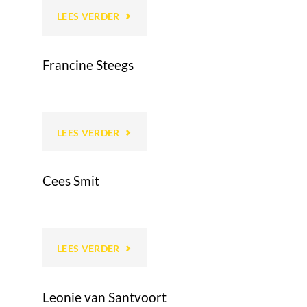
"CAROLE
LEES VERDER
WITTEVEEN"
Francine Steegs
"FRANCINE
LEES VERDER
STEEGS"
Cees Smit
"CEES
LEES VERDER
SMIT"
Leonie van Santvoort