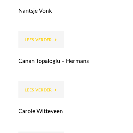
ENGEL"
Nantsje Vonk
"NANTSJE
LEES VERDER
VONK"
Canan Topaloglu – Hermans
"CANAN
LEES VERDER
TOPALOGLU
Carole Witteveen
–
HERMANS"