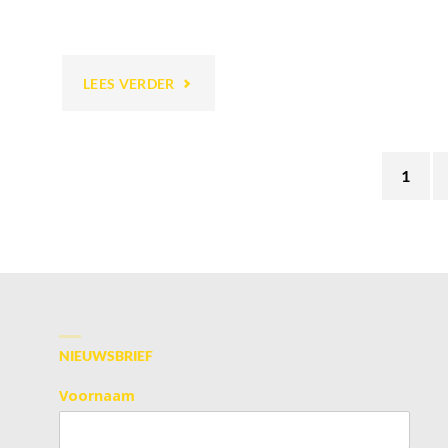
"LEONIE
LEES VERDER
VAN
1
SANTVOORT"
Ber
pagi
NIEUWSBRIEF
Voornaam