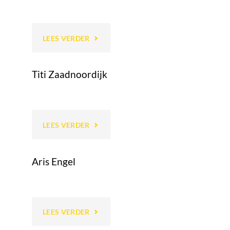
"ANNET
LEES VERDER
VAN
Titi Zaadnoordijk
DER
KAMP"
"TITI
LEES VERDER
ZAADNOORDIJK"
Aris Engel
"ARIS
LEES VERDER