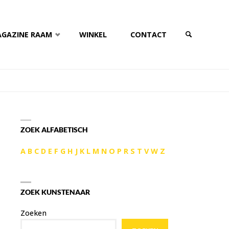
AGAZINE RAAM
WINKEL
CONTACT
ZOEKEN
ZOEK ALFABETISCH
A
B
C
D
E
F
G
H
J
K
L
M
N
O
P
R
S
T
V
W
Z
ZOEK KUNSTENAAR
Zoeken